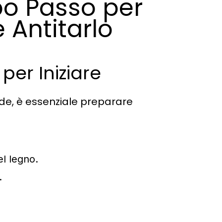
o Passo per
e Antitarlo
per Iniziare
onde, è essenziale preparare
l legno.
.