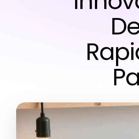
Innov
De
Rapi
Pa