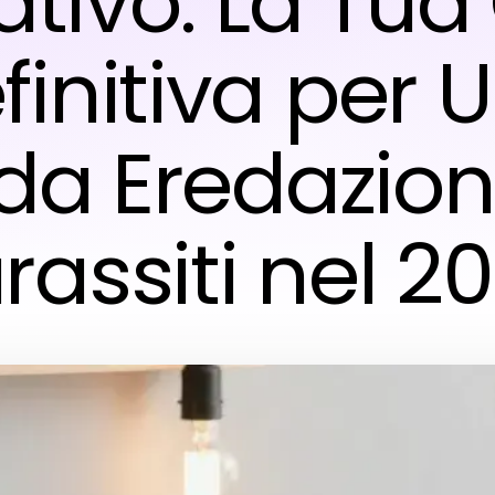
ativo: La Tua
finitiva per 
da Eredazion
rassiti nel 2