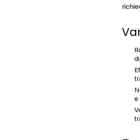
richi
Van
Ra
di
Ef
tr
N
e 
Ve
tr