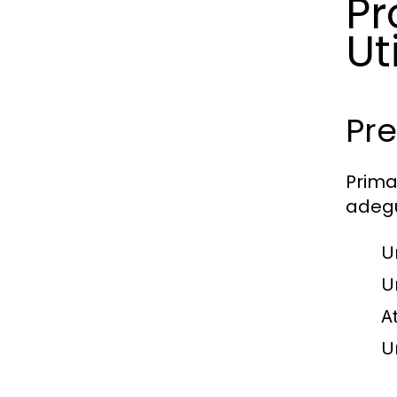
Pr
Ut
Pre
Prima
adegu
U
U
A
U