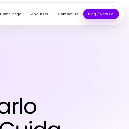
Home Page
About Us
Contact us
Blog / News
arlo