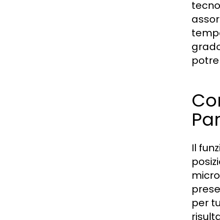
tecno
assor
temper
grado
potre
Com
Par
Il fu
posiz
micro
prese
per tu
risult