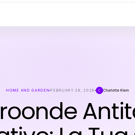
HOME AND GARDEN
FEBRUARY 28, 2026
Charlotte Klein
C
roonde Antit